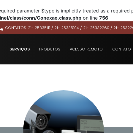
quired parameter $type is implicitly treated as a required 
inel/class/conn/Conexao.class.php
on line
756
/
/
/
CONTATOS:
21- 25335111
21- 25335104
21- 25332260
21- 25322
SERVIÇOS
PRODUTOS
ACESSO REMOTO
CONTATO