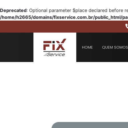
Deprecated
: Optional parameter $place declared before re
/home/h2665/domains/fixservice.com.br/public_html/pa
HOME
QUEM SOMOS