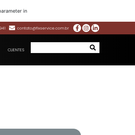
parameter in
941
contato@fixservice.com.br
CLIENTES