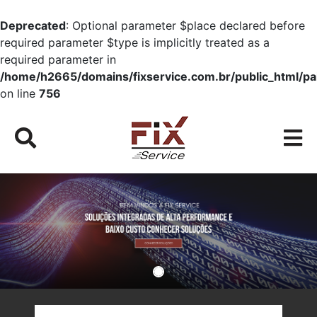
Deprecated
: Optional parameter $place declared before
required parameter $type is implicitly treated as a
required parameter in
/home/h2665/domains/fixservice.com.br/public_html/pa
on line
756
Ícone de pesquisa
Í
Fix Service