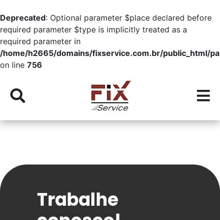
Deprecated
: Optional parameter $place declared before
required parameter $type is implicitly treated as a
required parameter in
/home/h2665/domains/fixservice.com.br/public_html/pa
on line
756
Ícone de pesquisa
Í
Trabalhe