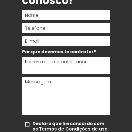
conosco!
ar/Ocultar Submenu
Nome
Telefone
E-mail
Por que devemos te contratar?
Mensagem
Declaro que li e concordo com
os
Termos de Condições de uso.